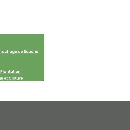
rrachage de Souche
 Plantation
ge et Clôture