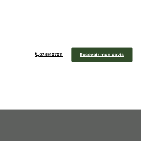
0749107011
Recevoir mon devis