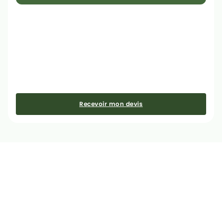
Recevoir mon devis
⚡ Réactivité Maximum
Devis gratuit sous 48h