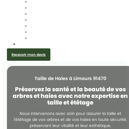
TAILLE DE HAIES
ÉLAGAGE D’ARBRES
DESSOUCHAGE ET ARRACHAGE DE SOUCHE
ABATTAGE D’ARBRES
ENTRETIEN JARDIN
CRÉATION JARDIN ET PLANTATION
INSTALLATION GRILLAGE ET CLÔTURE
CONTACT
Recevoir mon devis
Taille de Haies à Limours 91470
Préservez la santé et la beauté de vos
arbres et haies avec notre expertise en
taille et étêtage
Nous intervenons avec soin pour assurer la taille et
l'étêtage de vos arbres et de vos haies en toute sécurité,
préservant leur vitalité et leur esthétique.