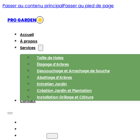
Passer au contenu principal
Passer au pied de page
PRO GARDEN
Accueil
À propos
Services
Taille de Haies
Élagage d’Arbres
Dessouchage et Arrachage de Souche
Abattage d’Arbres
Entretien Jardin
Création Jardin et Plantation
Installation Grillage et Clôture
Contact
ACCUEIL
À PROPOS
SERVICES