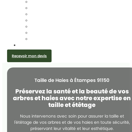
TAILLE DE HAIES
ÉLAGAGE D’ARBRES
DESSOUCHAGE ET ARRACHAGE DE SOUCHE
ABATTAGE D’ARBRES
ENTRETIEN JARDIN
CRÉATION JARDIN ET PLANTATION
INSTALLATION GRILLAGE ET CLÔTURE
CONTACT
Recevoir mon devis
Taille de Haies à Étampes 91150
Préservez la santé et la beauté de vos
arbres et haies avec notre expertise en
taille et étêtage
Nous intervenons avec soin pour assurer la taille et
l'étêtage de vos arbres et de vos haies en toute sécurité,
préservant leur vitalité et leur esthétique.