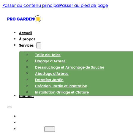
Passer au contenu principal
Passer au pied de page
PRO GARDEN
Accueil
À propos
Services
Taille de Haies
Élagage d’Arbres
Dessouchage et Arrachage de Souche
Abattage d’Arbres
Entretien Jardin
Création Jardin et Plantation
Installation Grillage et Clôture
Contact
ACCUEIL
À PROPOS
SERVICES