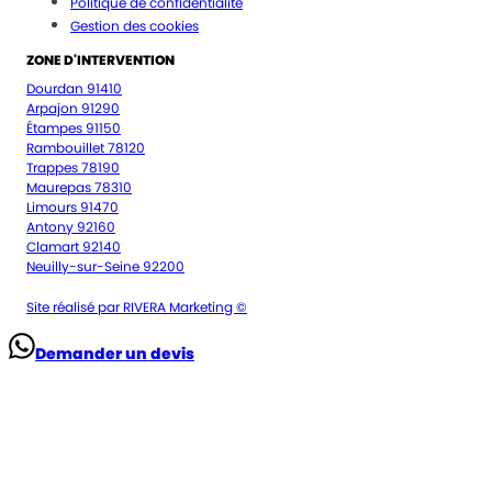
Politique de confidentialité
Gestion des cookies
ZONE D'INTERVENTION
Dourdan 91410
Arpajon 91290
Étampes 91150
Rambouillet 78120
Trappes 78190
Maurepas 78310
Limours 91470
Antony 92160
Clamart 92140
Neuilly-sur-Seine 92200
Site réalisé par RIVERA Marketing ©
Demander un devis