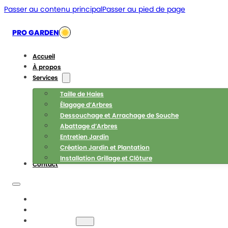
Passer au contenu principal
Passer au pied de page
PRO GARDEN
Accueil
À propos
Services
Taille de Haies
Élagage d’Arbres
Dessouchage et Arrachage de Souche
Abattage d’Arbres
Entretien Jardin
Création Jardin et Plantation
Installation Grillage et Clôture
Contact
ACCUEIL
À PROPOS
SERVICES