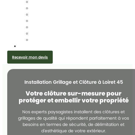
TAILLE DE HAIES
ÉLAGAGE D’ARBRES
DESSOUCHAGE ET ARRACHAGE DE SOUCHE
ABATTAGE D’ARBRES
ENTRETIEN JARDIN
CRÉATION JARDIN ET PLANTATION
INSTALLATION GRILLAGE ET CLÔTURE
CONTACT
Recevoir mon devis
Installation Grillage et Clôture à Loiret 45
Votre clôture sur-mesure pour
protéger et embellir votre propriété
Nos experts paysagistes installent des clôtures et
grillages de qualité qui répondent parfaitement à vos
besoins en termes de sécurité, de délimitation et
d'esthétique de votre extérieur.