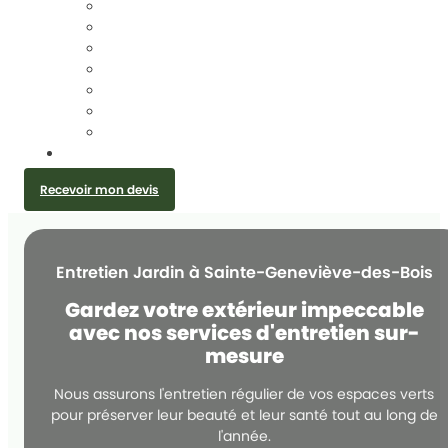
TAILLE DE HAIES
ÉLAGAGE D’ARBRES
DESSOUCHAGE ET ARRACHAGE DE SOUCHE
ABATTAGE D’ARBRES
ENTRETIEN JARDIN
CRÉATION JARDIN ET PLANTATION
INSTALLATION GRILLAGE ET CLÔTURE
CONTACT
Recevoir mon devis
Entretien Jardin à Sainte-Geneviève-des-Bois
Gardez votre extérieur impeccable
avec nos services d'entretien sur-
mesure
Nous assurons l'entretien régulier de vos espaces verts
pour préserver leur beauté et leur santé tout au long de
l'année.