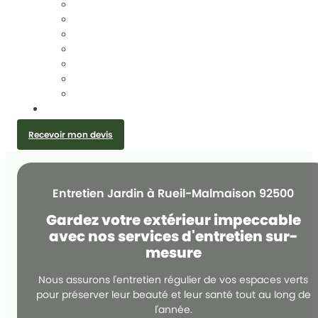
TAILLE DE HAIES
ÉLAGAGE D’ARBRES
DESSOUCHAGE ET ARRACHAGE DE SOUCHE
ABATTAGE D’ARBRES
ENTRETIEN JARDIN
CRÉATION JARDIN ET PLANTATION
INSTALLATION GRILLAGE ET CLÔTURE
CONTACT
Recevoir mon devis
Entretien Jardin à Rueil-Malmaison 92500
Gardez votre extérieur impeccable
avec nos services d'entretien sur-
mesure
Nous assurons l'entretien régulier de vos espaces verts
pour préserver leur beauté et leur santé tout au long de
l'année.