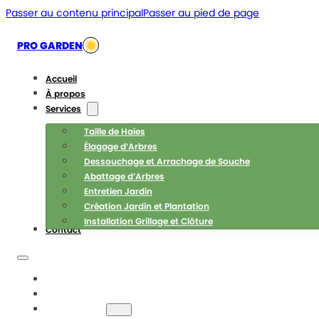
Passer au contenu principal
Passer au pied de page
PRO GARDEN
Accueil
À propos
Services
Taille de Haies
Élagage d’Arbres
Dessouchage et Arrachage de Souche
Abattage d’Arbres
Entretien Jardin
Création Jardin et Plantation
Installation Grillage et Clôture
Contact
ACCUEIL
À PROPOS
SERVICES