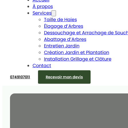
À propos
Services
Taille de Haies
Élagage d’Arbres
Dessouchage et Arrachage de Souc
Abattage d’Arbres
Entretien Jardin
Création Jardin et Plantation
Installation Grillage et Clôture
Contact
0749107011
Recevoir mon devis