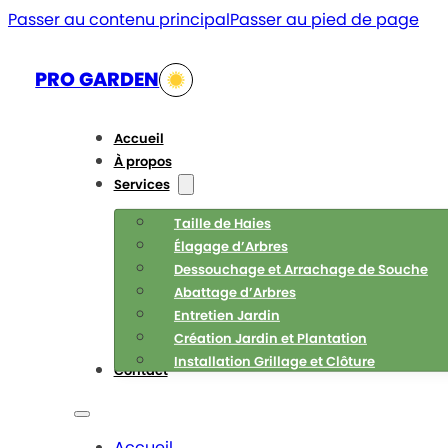
Passer au contenu principal
Passer au pied de page
PRO GARDEN
Accueil
À propos
Services
Taille de Haies
Élagage d’Arbres
Dessouchage et Arrachage de Souche
Abattage d’Arbres
Entretien Jardin
Création Jardin et Plantation
Installation Grillage et Clôture
Contact
Accueil