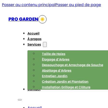
Passer au contenu principal
Passer au pied de page
PRO GARDEN
Accueil
À propos
Services
Taille de Haies
Élagage d’Arbres
Dessouchage et Arrachage de Souche
Abattage d’Arbres
Entretien Jardin
Création Jardin et Plantation
Installation Grillage et Clôture
Contact
Accueil