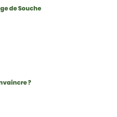
age de Souche
nvaincre ?