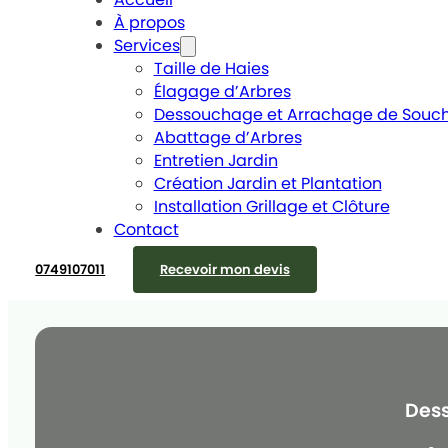
À propos
Services
Taille de Haies
Élagage d’Arbres
Dessouchage et Arrachage de Souc
Abattage d’Arbres
Entretien Jardin
Création Jardin et Plantation
Installation Grillage et Clôture
Contact
0749107011
Recevoir mon devis
Dess