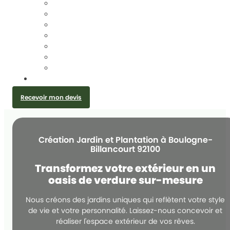
TAILLE DE HAIES
ÉLAGAGE D’ARBRES
DESSOUCHAGE ET ARRACHAGE DE SOUCHE
ABATTAGE D’ARBRES
ENTRETIEN JARDIN
CRÉATION JARDIN ET PLANTATION
INSTALLATION GRILLAGE ET CLÔTURE
CONTACT
Recevoir mon devis
Création Jardin et Plantation à Boulogne-
Billancourt 92100
Transformez votre extérieur en un
oasis de verdure sur-mesure
Nous créons des jardins uniques qui reflètent votre style
de vie et votre personnalité. Laissez-nous concevoir et
réaliser l'espace extérieur de vos rêves.