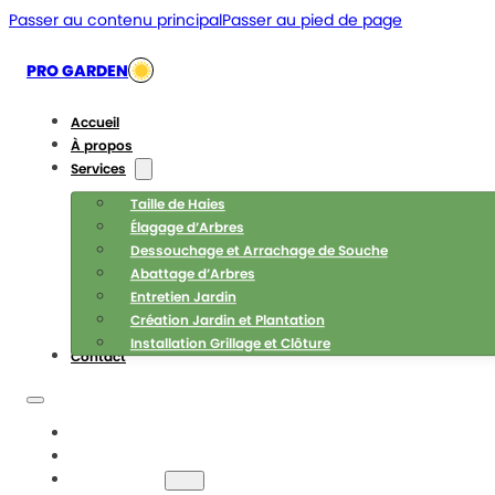
Passer au contenu principal
Passer au pied de page
PRO GARDEN
Accueil
À propos
Services
Taille de Haies
Élagage d’Arbres
Dessouchage et Arrachage de Souche
Abattage d’Arbres
Entretien Jardin
Création Jardin et Plantation
Installation Grillage et Clôture
Contact
ACCUEIL
À PROPOS
SERVICES